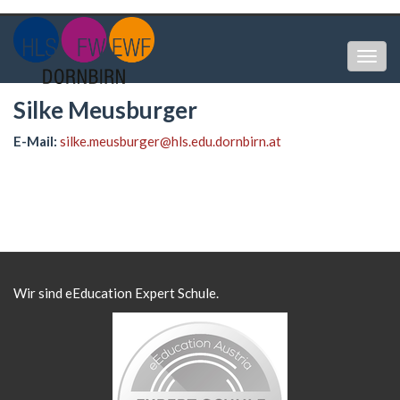
Togg
navig
Silke Meusburger
E-Mail:
silke.meusburger@hls.edu.dornbirn.at
Wir sind eEducation Expert Schule.