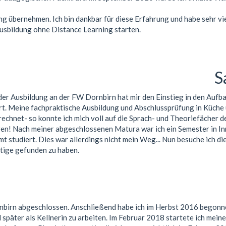
 übernehmen. Ich bin dankbar für diese Erfahrung und habe sehr viel 
Ausbildung ohne Distance Learning starten.
S
der Ausbildung an der FW Dornbirn hat mir den Einstieg in den Auf
rt. Meine fachpraktische Ausbildung und Abschlussprüfung in Küche 
echnet- so konnte ich mich voll auf die Sprach- und Theoriefächer 
ren! Nach meiner abgeschlossenen Matura war ich ein Semester in I
t studiert. Dies war allerdings nicht mein Weg... Nun besuche ich 
htige gefunden zu haben.
birn abgeschlossen. Anschließend habe ich im Herbst 2016 begonne
 später als Kellnerin zu arbeiten. Im Februar 2018 startete ich mein