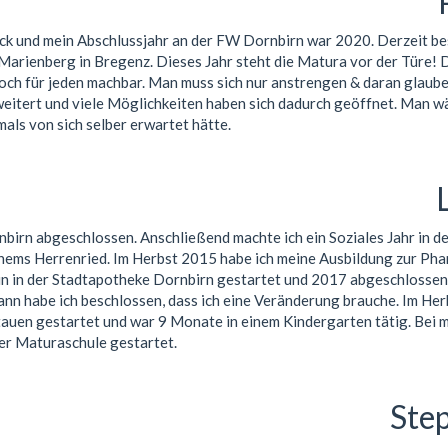
k und mein Abschlussjahr an der FW Dornbirn war 2020. Derzeit be
rienberg in Bregenz. Dieses Jahr steht die Matura vor der Türe! 
och für jeden machbar. Man muss sich nur anstrengen & daran glaube
weitert und viele Möglichkeiten haben sich dadurch geöffnet. Man wä
mals von sich selber erwartet hätte.
birn abgeschlossen. Anschließend machte ich ein Soziales Jahr in de
ems Herrenried. Im Herbst 2015 habe ich meine Ausbildung zur Pha
n in der Stadtapotheke Dornbirn gestartet und 2017 abgeschlossen. 
ann habe ich beschlossen, dass ich eine Veränderung brauche. Im He
itauen gestartet und war 9 Monate in einem Kindergarten tätig. Bei 
er Maturaschule gestartet.
Ste