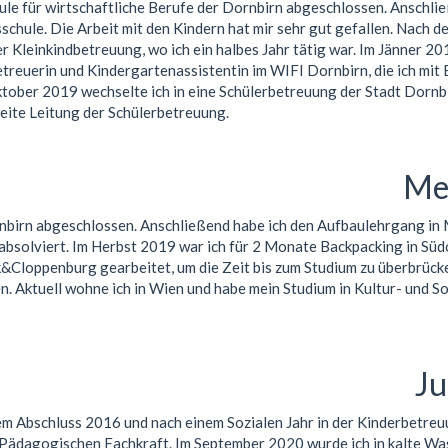
ule für wirtschaftliche Berufe der Dornbirn abgeschlossen. Anschlie
ksschule. Die Arbeit mit den Kindern hat mir sehr gut gefallen. Nach 
r Kleinkindbetreuung, wo ich ein halbes Jahr tätig war. Im Jänner 20
treuerin und Kindergartenassistentin im WIFI Dornbirn, die ich mit 
tober 2019 wechselte ich in eine Schülerbetreuung der Stadt Dornb
zweite Leitung der Schülerbetreuung.
Mel
birn abgeschlossen. Anschließend habe ich den Aufbaulehrgang in 
bsolviert. Im Herbst 2019 war ich für 2 Monate Backpacking in Süd
&Cloppenburg gearbeitet, um die Zeit bis zum Studium zu überbrück
. Aktuell wohne ich in Wien und habe mein Studium in Kultur- und S
Ju
inem Abschluss 2016 und nach einem Sozialen Jahr in der Kinderbetre
 Pädagogischen Fachkraft. Im September 2020 wurde ich in kalte Wa