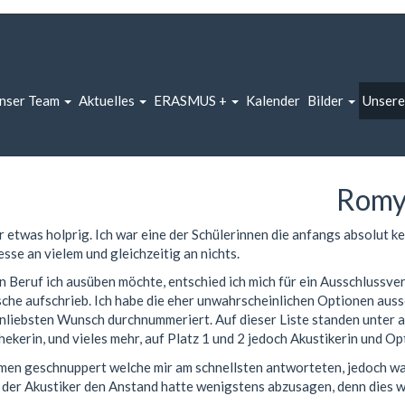
nser Team
Aktuelles
ERASMUS +
Kalender
Bilder
Unsere
Romy
 etwas holprig. Ich war eine der Schülerinnen die anfangs absolut k
resse an vielem und gleichzeitig an nichts.
Beruf ich ausüben möchte, entschied ich mich für ein Ausschlussverf
che aufschrieb. Ich habe die eher unwahrscheinlichen Optionen auss
nliebsten Wunsch durchnummeriert. Auf dieser Liste standen unter a
ekerin, und vieles mehr, auf Platz 1 und 2 jedoch Akustikerin und Opt
irmen geschnuppert welche mir am schnellsten antworteten, jedoch wa
r der Akustiker den Anstand hatte wenigstens abzusagen, denn dies w