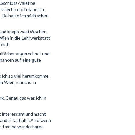
Abschluss-Valet bei
essiert jedoch habe ich
. Da hatte ich mich schon
t und knapp zwei Wochen
Wien in die Lehrwerkstatt
ohnt.
ulfächer angerechnet und
chancen auf eine gute
ss ich so viel herumkomme.
in Wien, manche in
rk. Genau das was ich in
st interessant und macht
ander fast alle. Also wenn
 und meine wunderbaren