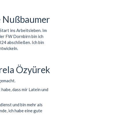
e Nußbaumer
tart ins Arbeitsleben. Im
der FW Dornbirn bin ich
024 abschließen. Ich bin
ntwickeln.
rela Özyürek
gemacht.
 habe, dass mir Latein und
dienst und bin mehr als
nde, ich habe eine gute