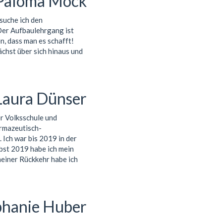
Paloma Mock
suche ich den
Der Aufbaulehrgang ist
n, dass man es schafft!
chst über sich hinaus und
Laura Dünser
r Volksschule und
rmazeutisch-
Ich war bis 2019 in der
rbst 2019 habe ich mein
meiner Rückkehr habe ich
phanie Huber