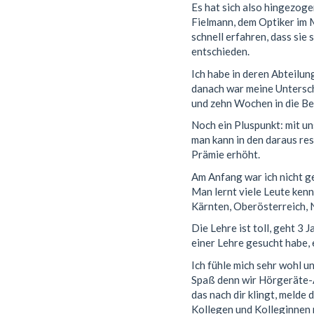
Es hat sich also hingezoge
Fielmann, dem Optiker im M
schnell erfahren, dass sie 
entschieden.
Ich habe in deren Abteilu
danach war meine Unterschr
und zehn Wochen in die Be
Noch ein Pluspunkt: mit u
man kann in den daraus res
Prämie erhöht.
Am Anfang war ich nicht ge
Man lernt viele Leute ken
Kärnten, Oberösterreich, N
Die Lehre ist toll, geht 3
einer Lehre gesucht habe, 
Ich fühle mich sehr wohl u
Spaß denn wir Hörgeräte-Ak
das nach dir klingt, melde
Kollegen und Kolleginnen 