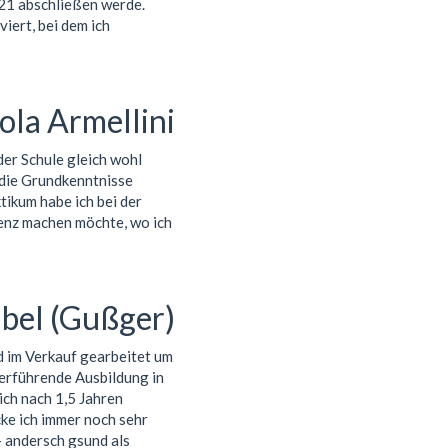
021 abschließen werde.
iert, bei dem ich
ola Armellini
der Schule gleich wohl
s die Grundkenntnisse
tikum habe ich bei der
genz machen möchte, wo ich
bel (Gußger)
d im Verkauf gearbeitet um
terführende Ausbildung in
ch nach 1,5 Jahren
cke ich immer noch sehr
- andersch gsund als