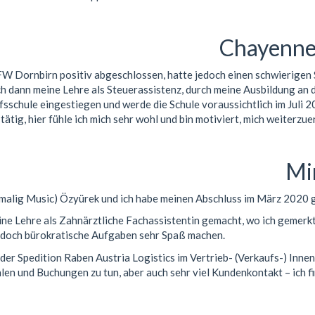
Chayenn
FW Dornbirn positiv abgeschlossen, hatte jedoch einen schwierigen S
 dann meine Lehre als Steuerassistenz, durch meine Ausbildung an 
ufsschule eingestiegen und werde die Schule voraussichtlich im Juli 2
tätig, hier fühle ich mich sehr wohl und bin motiviert, mich weiterzue
Mi
malig Music) Özyürek und ich habe meinen Abschluss im März 2020 
ine Lehre als Zahnärztliche Fachassistentin gemacht, wo ich gemerkt
 jedoch bürokratische Aufgaben sehr Spaß machen.
i der Spedition Raben Austria Logistics im Vertrieb- (Verkaufs-) Innen
hlen und Buchungen zu tun, aber auch sehr viel Kundenkontakt – ich fi