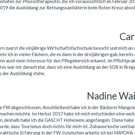
hshafen zur Physiotherapeutin, die ich voraussichtlich im Februar 2
19 die Ausbildung zur Rettungssanitäterin beim Roten Kreuz absolv
Car
n zuerst die einjährige Wirtschaftsfachschule besucht und mich an 
nte ich in vielen Fächern, die es dann in der dreijährigen gab, bereit
n auch mein Interesse für den Pflegebereich erkannt. Im Pflichtprak
 es war mir danach klar, dass ich eine Ausbildung an der SOB in Bre
s der Ausbildung stehe.
Nadine Wai
ge FW abgeschlossen. Anschließend habe ich in der Bäckerei Mangol
h machen möchte. Im Herbst 2017 habe ich mich entschieden eine wei
n, deshalb habe ich die GASCHT Hohenems angefangen. Diese habe i
urde, dass Tourismus doch nichts für mich ist. Zuhause koche und ba
praktische Erfahrung in der FW. Inzwischen arbeite ich bei MAYOKA 