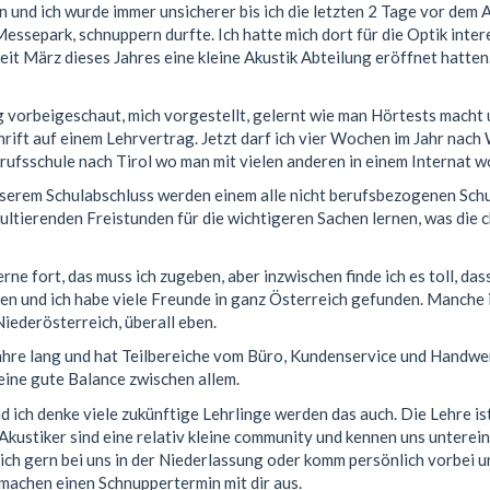
n und ich wurde immer unsicherer bis ich die letzten 2 Tage vor dem 
essepark, schnuppern durfte. Ich hatte mich dort für die Optik inter
seit März dieses Jahres eine kleine Akustik Abteilung eröffnet hatten
ng vorbeigeschaut, mich vorgestellt, gelernt wie man Hörtests mach
ift auf einem Lehrvertrag. Jetzt darf ich vier Wochen im Jahr nach 
rufsschule nach Tirol wo man mit vielen anderen in einem Internat w
nserem Schulabschluss werden einem alle nicht berufsbezogenen Sch
ultierenden Freistunden für die wichtigeren Sachen lernen, was die 
rne fort, das muss ich zugeben, aber inzwischen finde ich es toll, da
nen und ich habe viele Freunde in ganz Österreich gefunden. Manche 
iederösterreich, überall eben.
 Jahre lang und hat Teilbereiche vom Büro, Kundenservice und Handwe
eine gute Balance zwischen allem.
nd ich denke viele zukünftige Lehrlinge werden das auch. Die Lehre i
ustiker sind eine relativ kleine community und kennen uns unterein
 dich gern bei uns in der Niederlassung oder komm persönlich vorbei
machen einen Schnuppertermin mit dir aus.